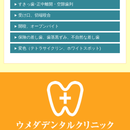
すきっ歯･正中離開・空隙歯列
受け口、切端咬合
開咬、オープンバイト
保険の差し歯、歯茎黒ずみ、不自然な差し歯
変色（テトラサイクリン、ホワイトスポット)