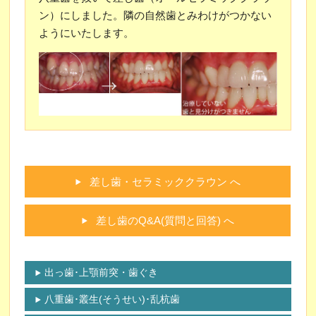
ン）にしました。隣の自然歯とみわけがつかない
ようにいたします。
差し歯・セラミッククラウン へ
差し歯のQ&A(質問と回答) へ
出っ歯･上顎前突・歯ぐき
八重歯･叢生(そうせい)･乱杭歯